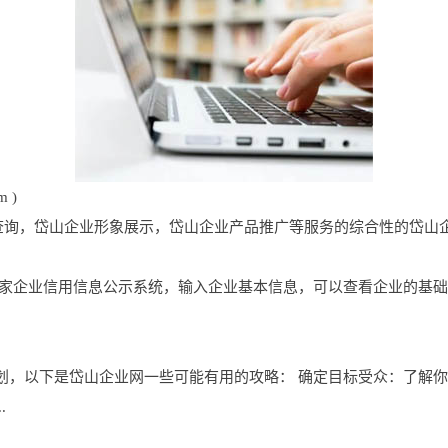
 )
企业信息查询，岱山企业形象展示，岱山企业产品推广等服务的综合性的岱
国家企业信用信息公示系统，输入企业基本信息，可以查看企业的基
划，以下是岱山企业网一些可能有用的攻略： 确定目标受众：了解
.