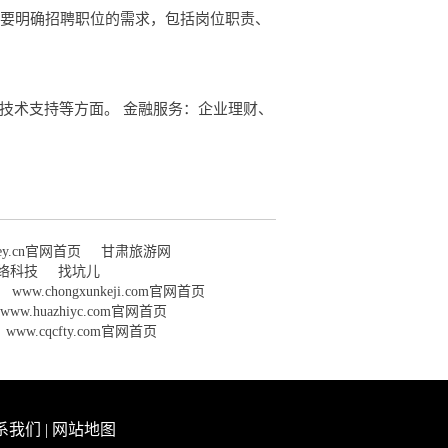
，要明确招聘职位的需求，包括岗位职责、
技术支持等方面。 金融服务：企业理财、
yey.cn官网首页
甘肃旅游网
络科技
找坑儿
www.chongxunkeji.com官网首页
www.huazhiyc.com官网首页
www.cqcfty.com官网首页
系我们
|
网站地图