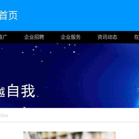
网首页
推广
企业招聘
企业服务
资讯动态
在
tion