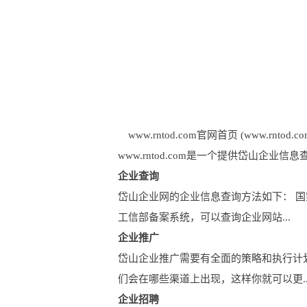
www.rntod.com官网首页 (www.rntod.com
www.rntod.com是一个提供岱山
企业查询
岱山企业网的企业信息查询方法如下： 
工信部备案系统，可以查询企业网站...
企业推广
岱山企业推广需要有全面的策略和执行计
们会在哪些渠道上出现，这样你就可以更..
企业招聘