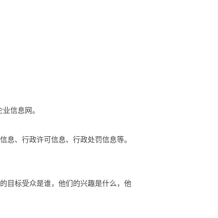
山企业信息网。
础信息、行政许可信息、行政处罚信息等。
你的目标受众是谁，他们的兴趣是什么，他